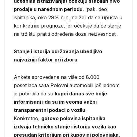
učesnika istraživanja) očekuju
stabilan nivo
prodaje u narednom periodu
. Ipak, deo
ispitanika, oko 29% njih, ne želi da se upušta u
konkretnije prognoze, jer očekuje da će stanje
na tržištu pratiti određena doza neizvesnosti.
Stanje i istorija održavanja ubedljivo
najvažniji faktor pri izboru
Anketa sprovedena na više od 8.000
posetilaca sajta Polovni automobili još jednom
je potvrdila da su
kupci danas sve bolje
informisani i da su im veoma važni
transparentni podaci o vozilu
.
Konkretno,
gotovo polovina ispitanika
izdvaja tehničko stanje i istoriju vozila kao
presudan kriterijum pri kupovini polovnjaka
.