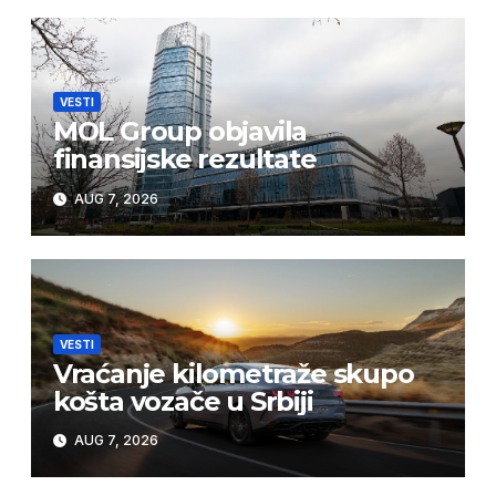
VESTI
MOL Group objavila
finansijske rezultate
AUG 7, 2026
VESTI
Vraćanje kilometraže skupo
košta vozače u Srbiji
AUG 7, 2026