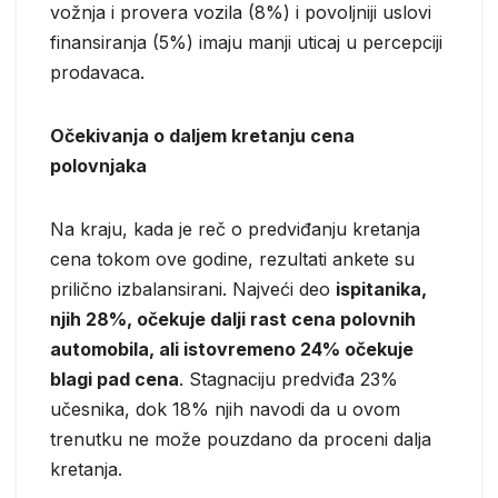
vožnja i provera vozila (8%) i povoljniji uslovi
finansiranja (5%) imaju manji uticaj u percepciji
prodavaca.
Očekivanja o daljem kretanju cena
polovnjaka
Na kraju, kada je reč o predviđanju kretanja
cena tokom ove godine, rezultati ankete su
prilično izbalansirani. Najveći deo
ispitanika,
njih 28%, očekuje dalji rast cena polovnih
automobila, ali istovremeno 24% očekuje
blagi pad cena
. Stagnaciju predviđa 23%
učesnika, dok 18% njih navodi da u ovom
trenutku ne može pouzdano da proceni dalja
kretanja.