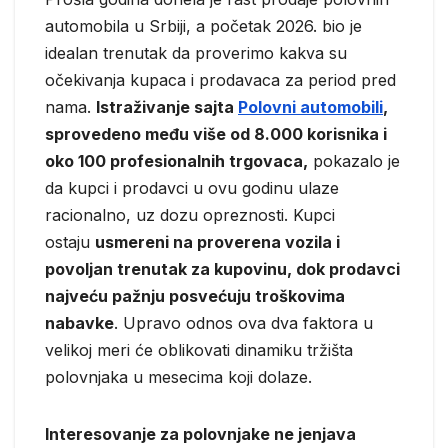
automobila u Srbiji, a početak 2026. bio je
idealan trenutak da proverimo kakva su
očekivanja kupaca i prodavaca za period pred
nama.
Istraživanje sajta
Polovni automobili
,
sprovedeno među više od 8.000 korisnika i
oko 100 profesionalnih trgovaca,
pokazalo je
da kupci i prodavci u ovu godinu ulaze
racionalno, uz dozu opreznosti. Kupci
ostaju
usmereni na proverena vozila i
povoljan trenutak za kupovinu, dok prodavci
najveću pažnju posvećuju troškovima
nabavke
. Upravo odnos ova dva faktora u
velikoj meri će oblikovati dinamiku tržišta
polovnjaka u mesecima koji dolaze.
Interesovanje za polovnjake ne jenjava