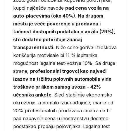
2026. godini odluče za kupovinu polovnjaka,
kupci najčešće navode
pad cena vozila na
auto-placevima (oko 40%). Na drugom
mestu je veće poverenje u prodavca i
tačnost dostupnih podataka o vozilu (29%),
što dodatno potvrđuje značaj
transparentnosti
. Niže cene goriva i troškova
korišćenja motivisale bi 11 % ispitanika,
mogućnost legalne test-vožnje 10%. Sa druge
strane,
profesionalni trgovci kao najveći
izazov na tržištu polovnih automobila vide
troškove prilikom samog uvoza – 42%
učesnika ankete
. Sledi stabilnije ekonomsko
okruženje, a pomalo iznenađujuće, manje od
20% profesionalnih prodavaca smatra da bi
pad nabavnih cena u inostranstvu dodatno
podstakao prodaju polovnjaka. Legalna test