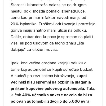
Starost i kilometraža nalaze se na drugom
mestu, dok, možda pomalo iznenađujuće,
cenu kao primarni faktor navodi manje od
20% ispitanika. Troškovi održavanja i potrošnja
goriva imaju znatno manji uticaj na odluku.
Dakle, dobar deo kupaca je spreman da plati i
više, ali pod uslovom da tačno znaju „šta
dobijaju“ za uložen novac.
Ipak, kod većine građana krajnju odluku o
tome koji automobil će kupiti određuje budžet.
A sudeći po rezultatima istraživanja,
kupci
većinski nisu spremni na ozbiljnija ulaganja
prilikom kupovine polovnog automobila.
Tako
je čak
40% učesnika ankete navelo da bi za
polovan automobil izdvojilo do 5.000 evra,