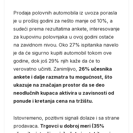
Prodaja polovnih automobila iz uvoza porasla
je u prošloj godini za nešto manje od 10%, a
sudeći prema rezultatima ankete, interesovanje
za kupovinu polovnjaka u ovoj godini ostaće
na zavidnom nivou. Oko 27% ispitanika navelo
je da će sigurno kupiti automobil tokom ove
godine, dok još 29% njih kaže da će to
verovatno učiniti. Zanimljivo,
26% učesnika
ankete i dalje razmatra tu mogućnost, što
ukazuje na značajan prostor da se deo
neodlučnih kupaca aktivira u zavisnosti od
ponude i kretanja cena na tržištu.
Istovremeno, pozitivni signali dolaze i sa strane
prodavaca.
Trgovci u dobroj meri
(35%