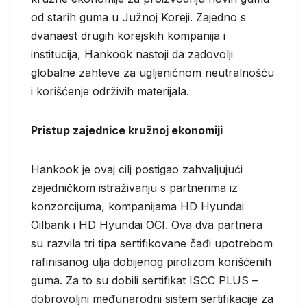
od starih guma u Južnoj Koreji. Zajedno s
dvanaest drugih korejskih kompanija i
institucija, Hankook nastoji da zadovolji
globalne zahteve za ugljeničnom neutralnošću
i korišćenje održivih materijala.
Pristup zajednice kružnoj ekonomiji
Hankook je ovaj cilj postigao zahvaljujući
zajedničkom istraživanju s partnerima iz
konzorcijuma, kompanijama HD Hyundai
Oilbank i HD Hyundai OCI. Ova dva partnera
su razvila tri tipa sertifikovane čađi upotrebom
rafinisanog ulja dobijenog pirolizom korišćenih
guma. Za to su dobili sertifikat ISCC PLUS –
dobrovoljni međunarodni sistem sertifikacije za