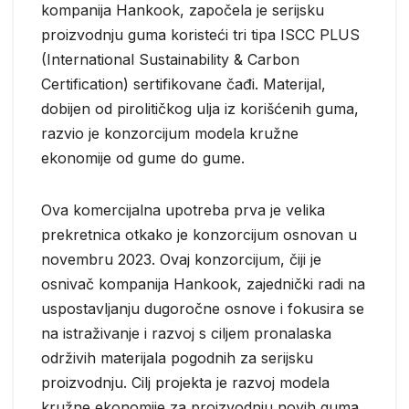
kompanija Hankook, započela je serijsku
proizvodnju guma koristeći tri tipa ISCC PLUS
(International Sustainability & Carbon
Certification) sertifikovane čađi. Materijal,
dobijen od pirolitičkog ulja iz korišćenih guma,
razvio je konzorcijum modela kružne
ekonomije od gume do gume.
Ova komercijalna upotreba prva je velika
prekretnica otkako je konzorcijum osnovan u
novembru 2023. Ovaj konzorcijum, čiji je
osnivač kompanija Hankook, zajednički radi na
uspostavljanju dugoročne osnove i fokusira se
na istraživanje i razvoj s ciljem pronalaska
održivih materijala pogodnih za serijsku
proizvodnju. Cilj projekta je razvoj modela
kružne ekonomije za proizvodnju novih guma