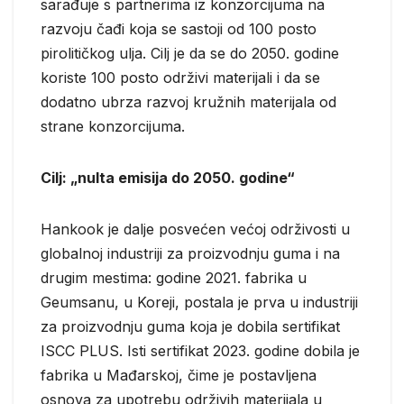
sarađuje ​​s partnerima iz konzorcijuma na
razvoju čađi koja se sastoji od 100 posto
pirolitičkog ulja. Cilj je da se do 2050. godine
koriste 100 posto održivi materijali i da se
dodatno ubrza razvoj kružnih materijala od
strane konzorcijuma.
Cilj: „nulta emisija do 2050. godine“
Hankook je dalje posvećen većoj održivosti u
globalnoj industriji za proizvodnju guma i na
drugim mestima: godine 2021. fabrika u
Geumsanu, u Koreji, postala je prva u industriji
za proizvodnju guma koja je dobila sertifikat
ISCC PLUS. Isti sertifikat 2023. godine dobila je
fabrika u Mađarskoj, čime je postavljena
osnova za upotrebu održivih materijala u