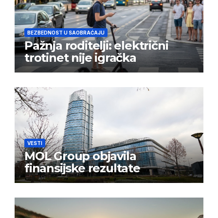
BEZBEDNOST U SAOBRAĆAJU
Pažnja roditelji: električni
trotinet nije igračka
VESTI
MOL Group objavila
finansijske rezultate