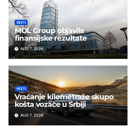
VESTI
MOL Group objavila
finansijske rezultate
AUG 7, 2026
VESTI
Vraćanje kilometraže skupo
košta vozače u Srbiji
AUG 7, 2026