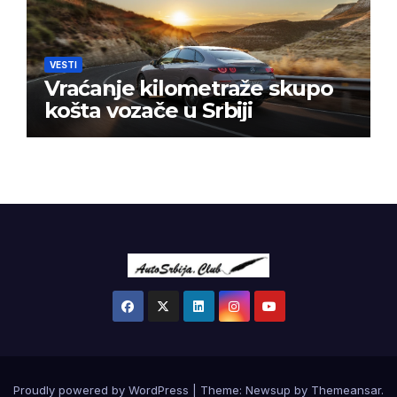
VESTI
Vraćanje kilometraže skupo
košta vozače u Srbiji
Proudly powered by WordPress
|
Theme:
Newsup
by
Themeansar
.