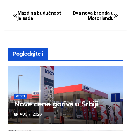
Mazdina budućnost
Dva nova brenda u
Post
je sada
Motorlandu
navigation
Pogledajte i
VESTI
Nove cene goriva u Srbiji
AUG 7, 2026