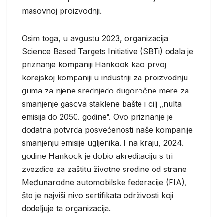
masovnoj proizvodnji.
Osim toga, u avgustu 2023, organizacija
Science Based Targets Initiative (SBTi) odala je
priznanje kompaniji Hankook kao prvoj
korejskoj kompaniji u industriji za proizvodnju
guma za njene srednjedo dugoročne mere za
smanjenje gasova staklene bašte i cilj „nulta
emisija do 2050. godine“. Ovo priznanje je
dodatna potvrda posvećenosti naše kompanije
smanjenju emisije ugljenika. I na kraju, 2024.
godine Hankook je dobio akreditaciju s tri
zvezdice za zaštitu životne sredine od strane
Međunarodne automobilske federacije (FIA),
što je najviši nivo sertifikata održivosti koji
dodeljuje ta organizacija.