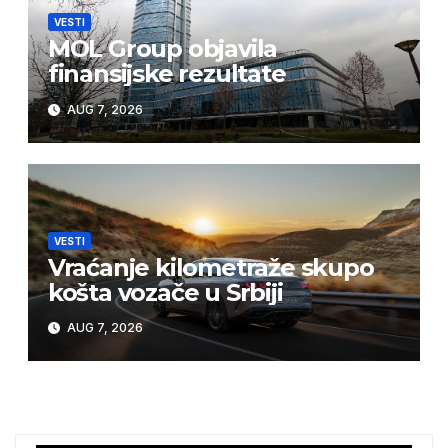
VESTI
MOL Group objavila
finansijske rezultate
AUG 7, 2026
VESTI
Vraćanje kilometraže skupo
košta vozače u Srbiji
AUG 7, 2026