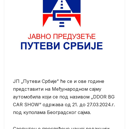
ЈП „Путеви Србије” ће се и ове године
представити на Међународном сајму
аутомобила који се под називом „DDOR BG
CAR SHOW“ одржава од 21. до 27.03.2024.г.
под куполама Београдског сајма.
Саопштење прослеђено нашој редакцији