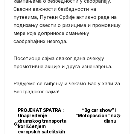
кампањама о безбедности у саобраћају.
Свесни важности безбедности на
путевима, Путеви Србије активно раде на
подизању свести о ризицима и промовишу
мере које доприносе смањењу
саобраћајних незгода.
Посетиоце сајма сваког дана очекују
промотивне акције и друга изненађења.
Радујемо се виђењу и чекамо Вас у хали 2a
Београдског сајма!
PROJEKAT SPATRA :
“Bg car show” i
Post
Unapređenje
“Motopassion” na
drumskog transporta
dlanu
navigation
korišćenjem
evropskih satelitskih