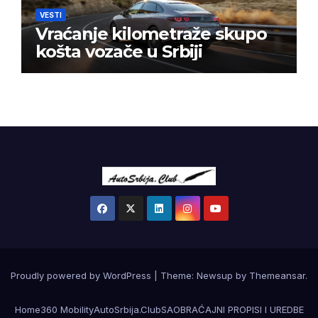
VESTI
Vraćanje kilometraže skupo
košta vozače u Srbiji
Proudly powered by WordPress
|
Theme:
Newsup
by
Themeansar
.
Home
360 Mobility
AutoSrbija.Club
SAOBRAĆAJNI PROPISI I UREDBE