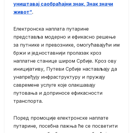
уништавај саобраћајни знак, Знак значи
живот“
.
Електронска наплата путарине
представља модерно и ефикасно решење
за путнике и превознике, омогућавајући им
бржи и једноставнији пролазак кроз
наплатне станице широм Србије. Кроз ову
иницијативу, Путеви Србије настављају да
унапређују инфраструктуру и пружају
савремене услуге које олакшавају
путовања и доприносе ефикасности
транспорта.
Поред промоције електронске наплате
путарине, посебна пажња ће се посветити