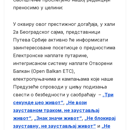
преносимо у целини:
У оквиру овог престижног догађаја, у хали
2a Београдског сајма, представници
Путева Србије активно ће информисати
заинтересоване посетиоце о предностима
Електронске наплате путарине,
интегрисаном систему наплате Отворени
Балкан (Open Balkan ETC),
електропуњачима и кампањама које наше
Предузеће спроводи у циљу подизања
свести о безбедности у саобраћају –
„
Три
секунде цео живот“
,
„Не вози
зауставном траком, не заустављај
живот“
,
„Знак значи живот“
,
„Не блокирај
зауставну, не заустављај живот“
и
„Не