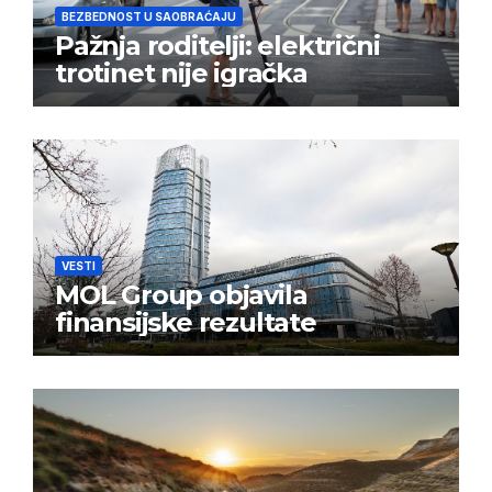
BEZBEDNOST U SAOBRAĆAJU
Pažnja roditelji: električni
trotinet nije igračka
VESTI
MOL Group objavila
finansijske rezultate