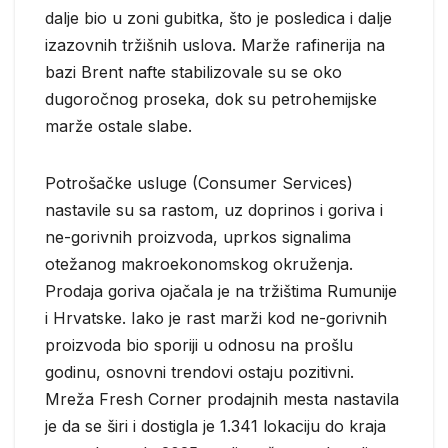
dalje bio u zoni gubitka, što je posledica i dalje
izazovnih tržišnih uslova. Marže rafinerija na
bazi Brent nafte stabilizovale su se oko
dugoročnog proseka, dok su petrohemijske
marže ostale slabe.
Potrošačke usluge (Consumer Services)
nastavile su sa rastom, uz doprinos i goriva i
ne-gorivnih proizvoda, uprkos signalima
otežanog makroekonomskog okruženja.
Prodaja goriva ojačala je na tržištima Rumunije
i Hrvatske. Iako je rast marži kod ne-gorivnih
proizvoda bio sporiji u odnosu na prošlu
godinu, osnovni trendovi ostaju pozitivni.
Mreža Fresh Corner prodajnih mesta nastavila
je da se širi i dostigla je 1.341 lokaciju do kraja