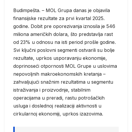
Budimpešta. – MOL Grupa danas je objavila
finansijske rezultate za prvi kvartal 2025.
godine. Dobit pre oporezivanja iznosila je 546
miliona američkih dolara, što predstavlja rast
od 23% u odnosu na isti period prošle godine.
Svi ključni poslovni segmenti ostvarili su bolje
rezultate, uprkos usporavanju ekonomije,
doprinoseći otpornosti MOL Grupe u uslovima
nepovoljnih makroekonomskih kretanja –
zahvaljujući snažnim rezultatima u segmentu
istraživanja i proizvodnje, stabilnim
operacijama u preradi, rastu potrošačkih
usluga i doslednoj realizaciji aktivnosti u
cirkularnoj ekonomiji, uprkos izazovima.