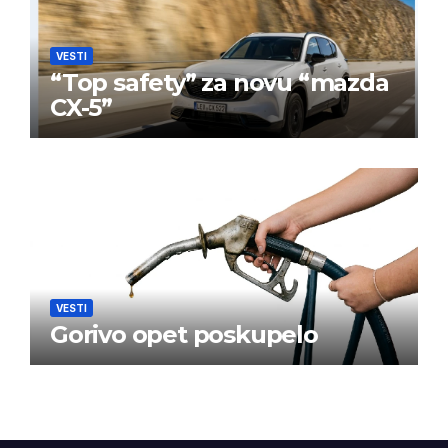
VESTI
“Top safety” za novu “mazda
CX-5”
VESTI
Gorivo opet poskupelo