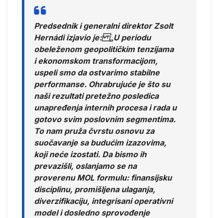
Predsednik i generalni direktor Zsolt
Hernádi izjavio je: „U periodu
obeleženom geopolitičkim tenzijama
i ekonomskom transformacijom,
uspeli smo da ostvarimo stabilne
performanse. Ohrabrujuće je što su
naši rezultati pretežno posledica
unapređenja internih procesa i rada u
gotovo svim poslovnim segmentima.
To nam pruža čvrstu osnovu za
suočavanje sa budućim izazovima,
koji neće izostati. Da bismo ih
prevazišli, oslanjamo se na
proverenu MOL formulu: finansijsku
disciplinu, promišljena ulaganja,
diverzifikaciju, integrisani operativni
model i dosledno sprovođenje