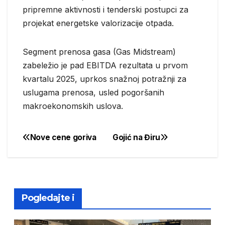
pripremne aktivnosti i tenderski postupci za
projekat energetske valorizacije otpada.
Segment prenosa gasa (Gas Midstream)
zabeležio je pad EBITDA rezultata u prvom
kvartalu 2025, uprkos snažnoj potražnji za
uslugama prenosa, usled pogoršanih
makroekonomskih uslova.
Nove cene goriva
Gojić na Điru
Post
navigation
Pogledajte i