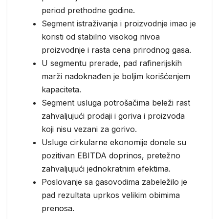
period prethodne godine.
Segment istraživanja i proizvodnje imao je
koristi od stabilno visokog nivoa
proizvodnje i rasta cena prirodnog gasa.
U segmentu prerade, pad rafinerijskih
marži nadoknađen je boljim korišćenjem
kapaciteta.
Segment usluga potrošačima beleži rast
zahvaljujući prodaji i goriva i proizvoda
koji nisu vezani za gorivo.
Usluge cirkularne ekonomije donele su
pozitivan EBITDA doprinos, pretežno
zahvaljujući jednokratnim efektima.
Poslovanje sa gasovodima zabeležilo je
pad rezultata uprkos velikim obimima
prenosa.