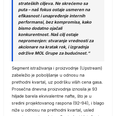
strateških ciljeva. Ne skrećemo sa
puta – naš fokus ostaje usmeren na
efikasnost i unapređenje internih
performansi, bez kompromisa, kako
bismo dodatno ojačali
konkurentnost. Naš cilj ostaje
nepromenjen: stvaranje vrednosti za
akcionare na kratak rok, i izgradnja
održive MOL Grupe za budućnost.“
Segment istraživanja i proizvodnje (Upstream)
zabeležio je poboljšanje u odnosu na
prethodni kvartal, uz podršku viših cena gasa.
Prosečna dnevna proizvodnja iznosila je 93
hiljade barela ekvivalentne nafte, što je u
sredini projektovanog raspona (92–94), i blago
niže u odnosu na prethodni kvartal, usled