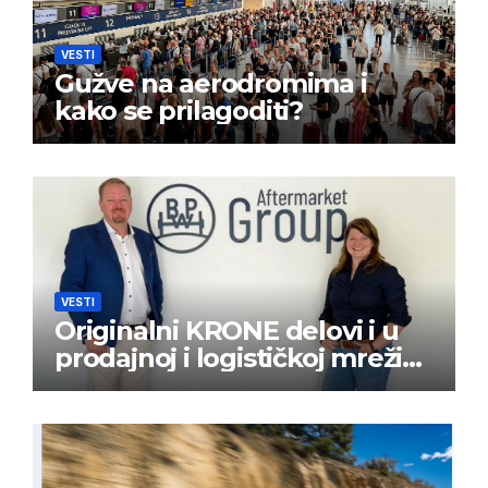
VESTI
Gužve na aerodromima i
kako se prilagoditi?
VESTI
Originalni KRONE delovi i u
prodajnoj i logističkoj mreži
BPW Aftermarket grupe