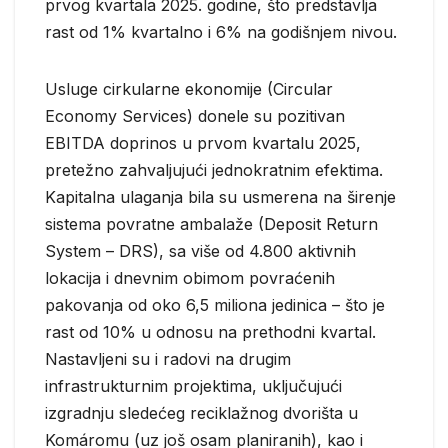
prvog kvartala 2025. godine, što predstavlja
rast od 1% kvartalno i 6% na godišnjem nivou.
Usluge cirkularne ekonomije (Circular
Economy Services) donele su pozitivan
EBITDA doprinos u prvom kvartalu 2025,
pretežno zahvaljujući jednokratnim efektima.
Kapitalna ulaganja bila su usmerena na širenje
sistema povratne ambalaže (Deposit Return
System – DRS), sa više od 4.800 aktivnih
lokacija i dnevnim obimom povraćenih
pakovanja od oko 6,5 miliona jedinica – što je
rast od 10% u odnosu na prethodni kvartal.
Nastavljeni su i radovi na drugim
infrastrukturnim projektima, uključujući
izgradnju sledećeg reciklažnog dvorišta u
Komáromu (uz još osam planiranih), kao i