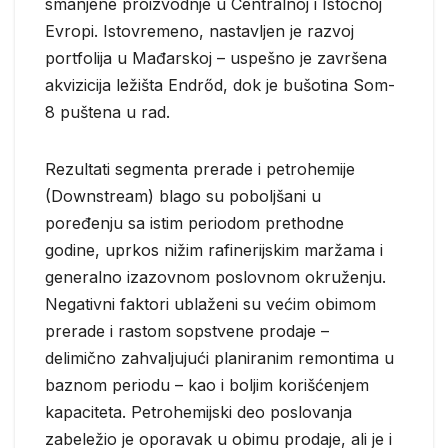
smanjene proizvodnje u Centralnoj i Istočnoj
Evropi. Istovremeno, nastavljen je razvoj
portfolija u Mađarskoj – uspešno je završena
akvizicija ležišta Endrőd, dok je bušotina Som-
8 puštena u rad.
Rezultati segmenta prerade i petrohemije
(Downstream) blago su poboljšani u
poređenju sa istim periodom prethodne
godine, uprkos nižim rafinerijskim maržama i
generalno izazovnom poslovnom okruženju.
Negativni faktori ublaženi su većim obimom
prerade i rastom sopstvene prodaje –
delimično zahvaljujući planiranim remontima u
baznom periodu – kao i boljim korišćenjem
kapaciteta. Petrohemijski deo poslovanja
zabeležio je oporavak u obimu prodaje, ali je i