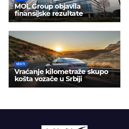
MOL Group objavila
finansijske rezultate
VESTI
Vraćanje kilometraže skupo
košta vozače u Srbiji