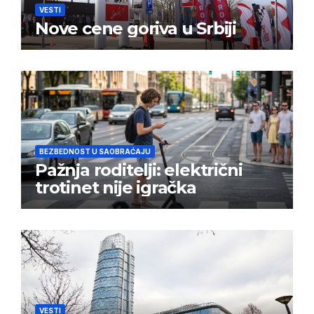
VESTI
Nove cene goriva u Srbiji
BEZBEDNOST U SAOBRAĆAJU
Pažnja roditelji: električni
trotinet nije igračka
VESTI