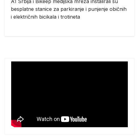
A1 Srbija i Bikeep medijska mreža instalirali su
besplatne stanice za parkiranje i punjenje običnih
i električnih bicikala i trotineta