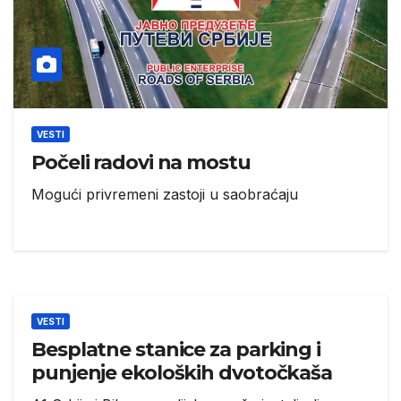
VESTI
Počeli radovi na mostu
Mogući privremeni zastoji u saobraćaju
VESTI
Besplatne stanice za parking i
punjenje ekoloških dvotočkaša