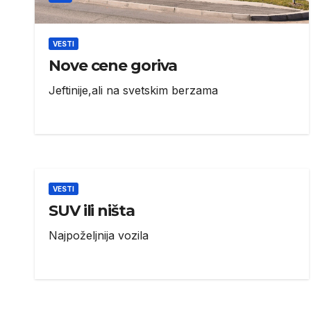
VESTI
Nove cene goriva
Jeftinije,ali na svetskim berzama
VESTI
SUV ili ništa
Najpoželjnija vozila