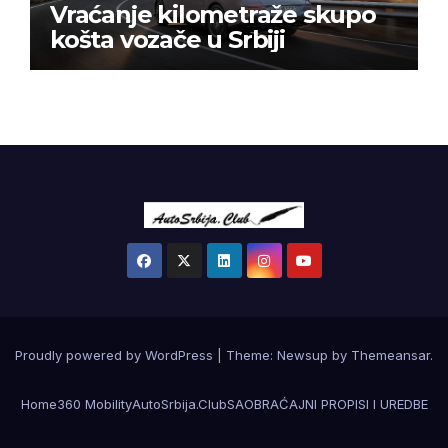
Vraćanje kilometraže skupo
košta vozače u Srbiji
Proudly powered by WordPress
|
Theme:
Newsup
by
Themeansar
.
Home
360 Mobility
AutoSrbija.Club
SAOBRAĆAJNI PROPISI I UREDBE