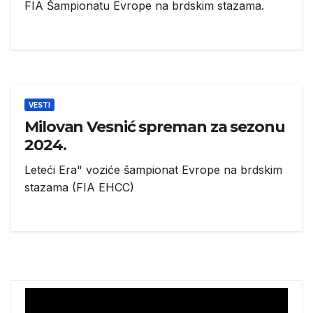
FIA Šampionatu Evrope na brdskim stazama.
VESTI
Milovan Vesnić spreman za sezonu
2024.
Leteći Era" voziće šampionat Evrope na brdskim
stazama (FIA EHCC)