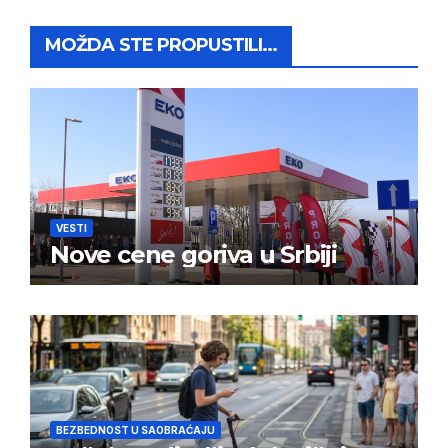
MOŽDA STE PROPUSTILI...
VESTI
Nove cene goriva u Srbiji
BEZBEDNOST U SAOBRAĆAJU