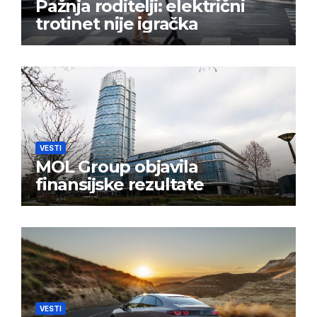
Pažnja roditelji: električni
trotinet nije igračka
VESTI
MOL Group objavila
finansijske rezultate
VESTI