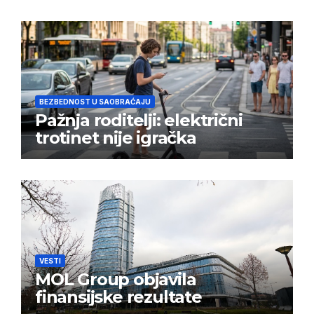
BEZBEDNOST U SAOBRAĆAJU
Pažnja roditelji: električni
trotinet nije igračka
VESTI
MOL Group objavila
finansijske rezultate