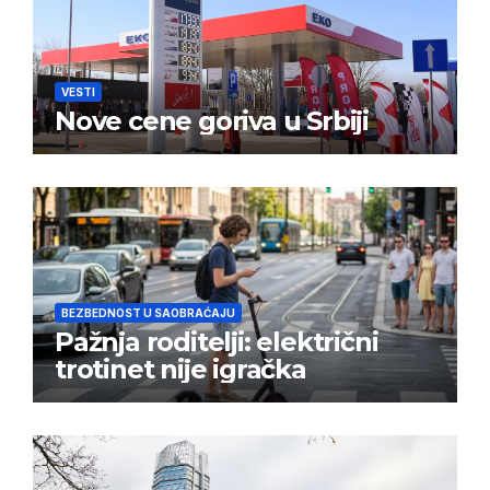
VESTI
Nove cene goriva u Srbiji
BEZBEDNOST U SAOBRAĆAJU
Pažnja roditelji: električni
trotinet nije igračka