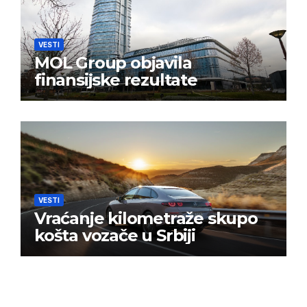
VESTI
MOL Group objavila
finansijske rezultate
VESTI
Vraćanje kilometraže skupo
košta vozače u Srbiji