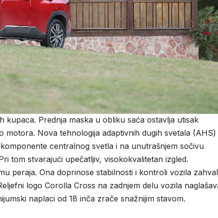
 kupaca. Prednja maska u obliku saća ostavlja utisak
 do motora. Nova tehnologija adaptivnih dugih svetala (AHS)
e komponente centralnog svetla i na unutrašnjem sočivu
 tom stvarajući upečatljiv, visokokvalitetan izgled.
u peraja. Ona doprinose stabilnosti i kontroli vozila zahval
eljefni logo Corolla Cross na zadnjem delu vozila naglašav
nijumski naplaci od 18 inča zrače snažnijim stavom.