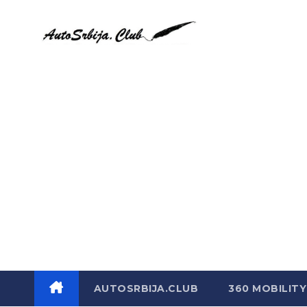
Skip
to
content
AUTOSRBIJA.CLUB
360 MOBILITY