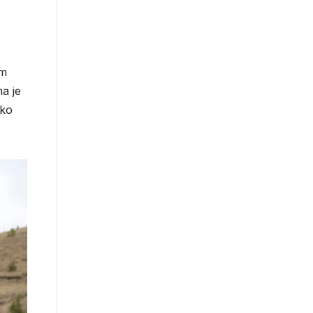
im
na je
ako