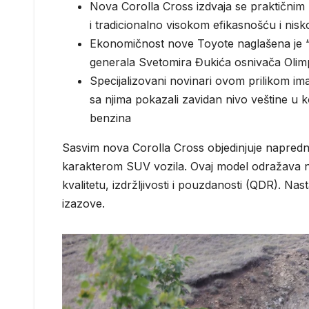
Nova Corolla Cross izdvaja se praktičnim
i tradicionalno visokom efikasnošću i ni
Ekonomičnost nove Toyote naglašena je “
generala Svetomira Đukića osnivača Olimp
Specijalizovani novinari ovom prilikom ima
sa njima pokazali zavidan nivo veštine u 
benzina
Sasvim nova Corolla Cross objedinjuje naprednu
karakterom SUV vozila. Ovaj model odražava n
kvalitetu, izdržljivosti i pouzdanosti (QDR). Nas
izazove.