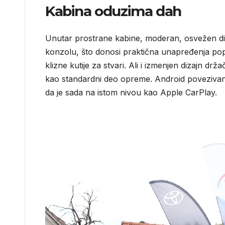
Kabina oduzima dah
Unutar prostrane kabine, moderan, osvežen di
konzolu, što donosi praktična unapređenja pop
klizne kutije za stvari. Ali i izmenjen dizajn d
kao standardni deo opreme. Android povezivanje
da je sada na istom nivou kao Apple CarPlay.