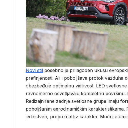
Novi stil
posebno je prilagođen ukusu evropskih
prefinjenosti. Ali i poboljšava protok vazduha
obezbeđuje optimalnu vidljivost. LED svetlosn
ravnomerno osvetljavaju kompletnu površinu. Pri
Redizajnirane zadnje svetlosne grupe imaju form
poboljšanim aerodinamičkim karakteristikama. R
jedinstven, prepoznatljiv karakter. Moćni alumi