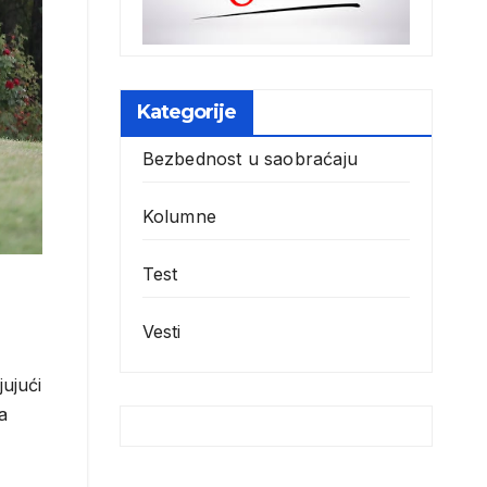
Kategorije
Bezbednost u saobraćaju
Kolumne
Test
Vesti
jujući
a