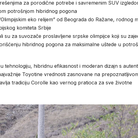
 rešenjima za porodične potrebe i savremenim SUV izgledom
skom potrošnjom hibridnog pogona
Olimpijskim eko relijem” od Beograda do Ražane, rodnog 
ijskog komiteta Srbije
li su za suvozače proslavljene srpske olimpijce koji su zaj
korišćenju hibridnog pogona za maksimalne uštede u potroš
 tehnologiju, hibridnu efikasnost i moderan dizajn s auten
ajvažnije Toyotine vrednosti zasnovane na prepoznatljivo
tavlja tradiciju Corolle kao vernog pratioca za sve životne