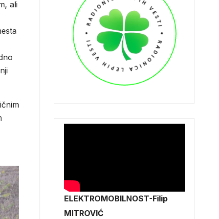
, ali
mesta
edno
nji
tičnim
m
ELEKTROMOBILNOST-Filip
MITROVIĆ