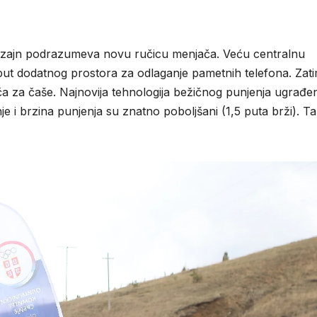
zajn podrazumeva novu ručicu menjača. Veću centralnu
ut dodatnog prostora za odlaganje pametnih telefona. Zat
ržača za čaše. Najnovija tehnologija bežičnog punjenja ugrađe
 i brzina punjenja su znatno poboljšani (1,5 puta brži). T