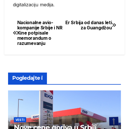
digitalizaciju medija.
Nacionalne avio-
Er Srbija od danas leti
Post
kompanije Srbije i NR
za Guangdžou
Kine potpisale
navigation
memorandum o
razumevanju
Pogledajte i
VESTI
Nove cene goriva u Srbiji