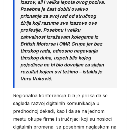
izazov, ali i velika lepota ovog poziva.
Posebna je čast dobiti ovakvo
priznanje za svoj rad od stručnog
žirija koji razume sve izazove ove
profesije. Posebnu i veliku
zahvalnost izražavam kolegama iz
British Motorsa i OMR Grupe jer bez
timskog rada, odnosno negovanja
timskog duha, uspeh bilo kojeg
pojedinca ne bi bio dovoljan za sjajan
rezultat kojem svi težimo – istakla je
Vera Vuković.
Regionalna konferencija bila je prilika da se
sagleda razvoj digitalnih komunikacija u
predhodnoj dekadi, kao i da se na jednom
mestu okupe firme i stručnjaci koji su nosioci
digitalnih promena, sa posebnim naglaskom na