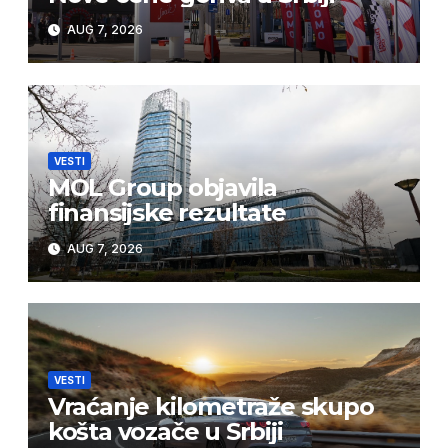
AUG 7, 2026
VESTI
MOL Group objavila
finansijske rezultate
AUG 7, 2026
VESTI
Vraćanje kilometraže skupo
košta vozače u Srbiji