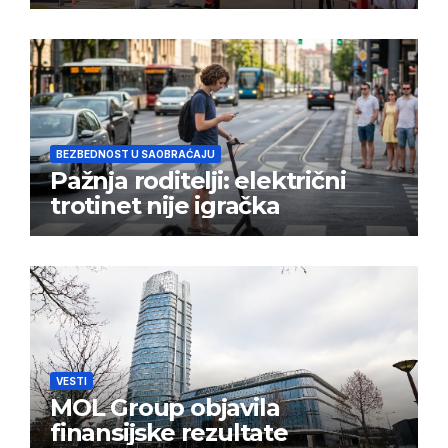
BEZBEDNOST U SAOBRAĆAJU
Pažnja roditelji: električni
trotinet nije igračka
VESTI
MOL Group objavila
finansijske rezultate