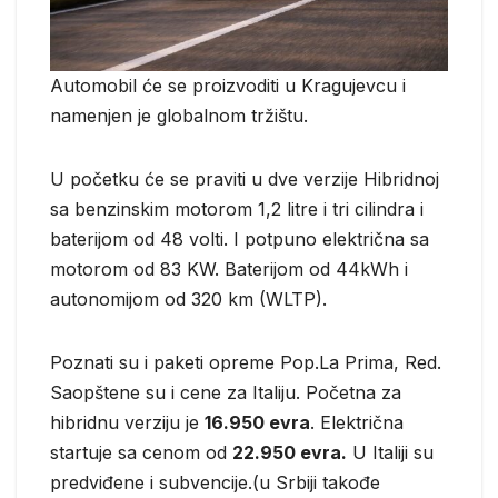
Automobil će se proizvoditi u Kragujevcu i
namenjen je globalnom tržištu.
U početku će se praviti u dve verzije Hibridnoj
sa benzinskim motorom 1,2 litre i tri cilindra i
baterijom od 48 volti. I potpuno električna sa
motorom od 83 KW. Baterijom od 44kWh i
autonomijom od 320 km (WLTP).
Poznati su i paketi opreme Pop.La Prima, Red.
Saopštene su i cene za Italiju. Početna za
hibridnu verziju je
16.950 evra
. Električna
startuje sa cenom od
22.950 evra.
U Italiji su
predviđene i subvencije.(u Srbiji takođe