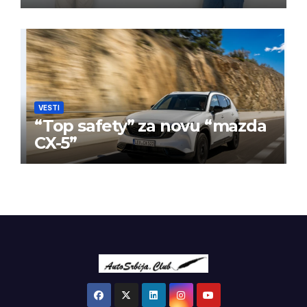
BPW Aftermarket grupe
VESTI
“Top safety” za novu “mazda
CX-5”