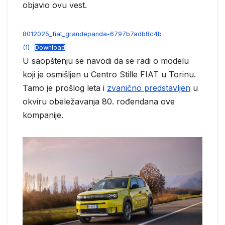
objavio ovu vest.
8012025_fiat_grandepanda-6797b7adb8c4b
(1)
Download
U saopštenju se navodi da se radi o modelu
koji je osmišljen u Centro Stille FIAT u Torinu.
Tamo je prošlog leta i
zvanično predstavljen
u
okviru obeležavanja 80. rođendana ove
kompanije.