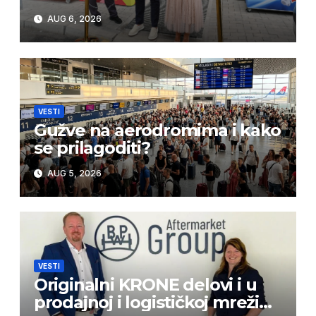
AUG 6, 2026
VESTI
Gužve na aerodromima i kako
se prilagoditi?
AUG 5, 2026
VESTI
Originalni KRONE delovi i u
prodajnoj i logističkoj mreži