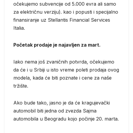
očekujemo subvencije od 5.000 evra ali samo
za električnu verziju). kao i popusti i specijalno
finansiranje uz Stellantis Financial Services
Italia.
Početak prodaje je najavljen za mart.
Iako nema još zvaničnih potvrda, očekujemo
da će i u Srbiji u isto vreme poleti prodaja ovog
modela, kada će biti poznate i cene za naše
tržište.
Ako bude tako, jasno je da će kragujevački
automobil biti jedna od zvezda Sajma
automobila u Beogradu kojo počinje 20. marta.