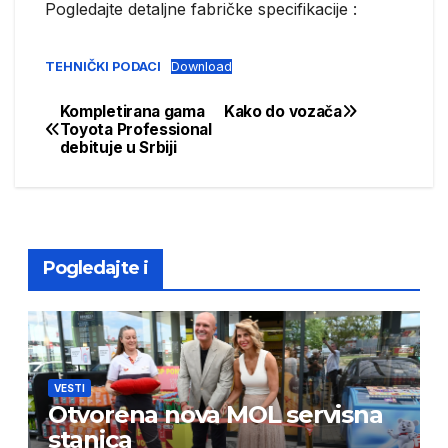
Pogledajte detaljne fabričke specifikacije :
TEHNIČKI PODACI
Download
Kompletirana gama
Kako do vozača
Post
Toyota Professional
debituje u Srbiji
navigation
Pogledajte i
VESTI
Otvorena nova MOL servisna
stanica