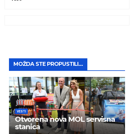
MOŽDA STE PROPUSTILI...
VESTI
Otvorena nova MOL servisna
stanica