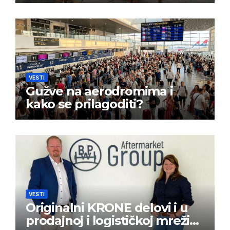
VESTI
Gužve na aerodromima i
kako se prilagoditi?
VESTI
Originalni KRONE delovi i u
prodajnoj i logističkoj mreži