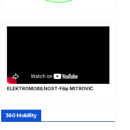
ELEKTROMOBILNOST-Filip MITROVIĆ
360 Mobility