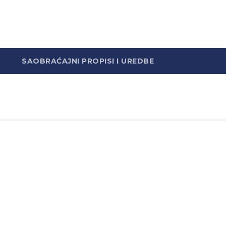
SAOBRAĆAJNI PROPISI I UREDBE